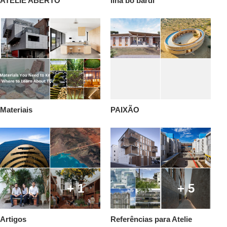
ATELIE ABERTO
lina bo bardi
Materiais
PAIXÃO
+ 1
+ 5
Artigos
Referências para Atelie