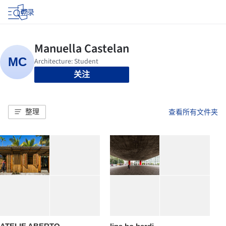
登录
关注
整理
查看所有文件夹