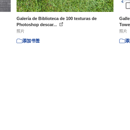
Galería de Biblioteca de 100 texturas de
Galle
Photoshop descar...
Tower
照片
照片
添加书签
添