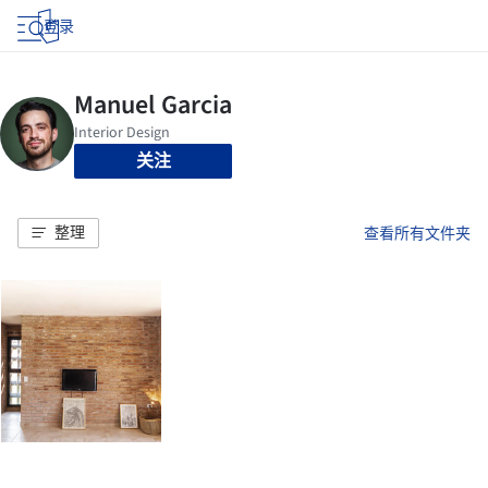
登录
关注
整理
查看所有文件夹