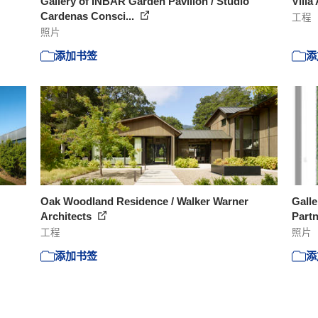
Gallery of INBAR Garden Pavilion / Studio
Villa
Cardenas Consci...
工程
照片
添加书签
添
Oak Woodland Residence / Walker Warner
Galle
Architects
Partn
工程
照片
添加书签
添