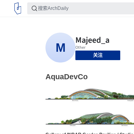
关注
AquaDevCo