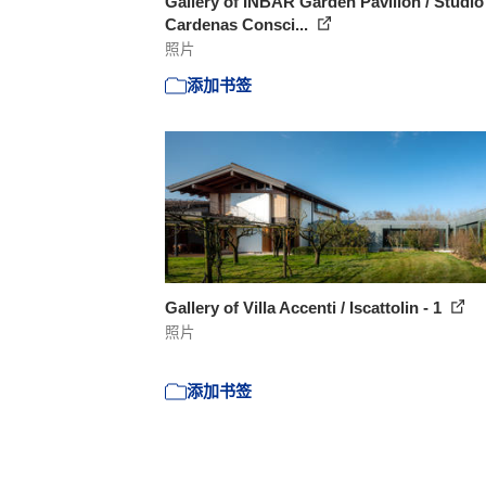
Gallery of INBAR Garden Pavilion / Studio
Cardenas Consci...
照片
添加书签
Gallery of Villa Accenti / Iscattolin - 1
照片
添加书签