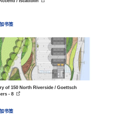
 Accenti / Iscattolin
加书签
ry of 150 North Riverside / Goettsch
ers - 8
加书签