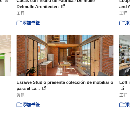
ts
Casas con Techo de Fábrica / Delmulle
Loop 
Delmulle Architecten
and 
工程
工程
添加书签
添
Esrawe Studio presenta colección de mobiliario
Loft 
para el La...
资讯
工程
添加书签
添