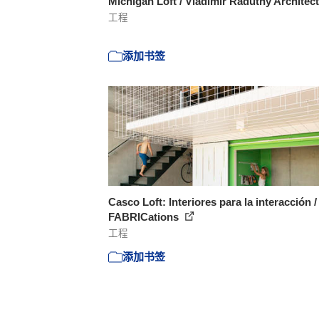
Michigan Loft / Vladimir Radutny Architec
工程
添加书签
Casco Loft: Interiores para la interacción /
FABRICations
工程
添加书签