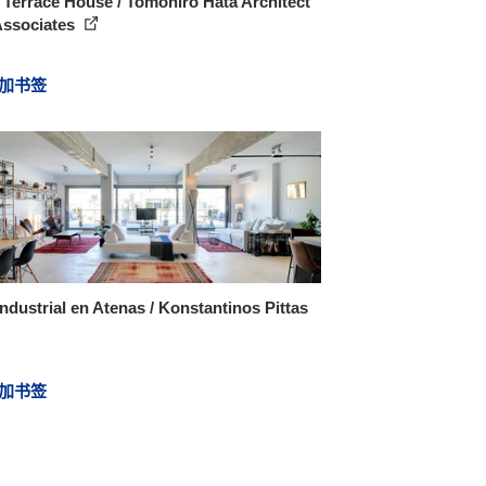
Terrace House / Tomohiro Hata Architect
Associates
加书签
industrial en Atenas / Konstantinos Pittas
加书签