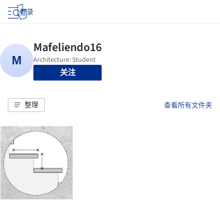
登录
关注
整理
查看所有文件夹