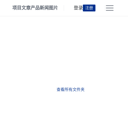
项目
文章
产品
新闻
图片
登录
注册
查看所有文件夹