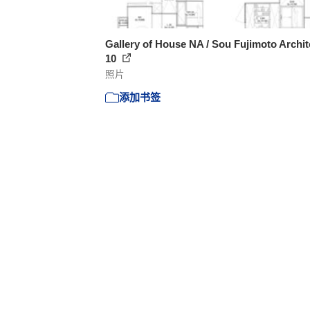
Gallery of House NA / Sou Fujimoto Archit
10
照片
添加书签