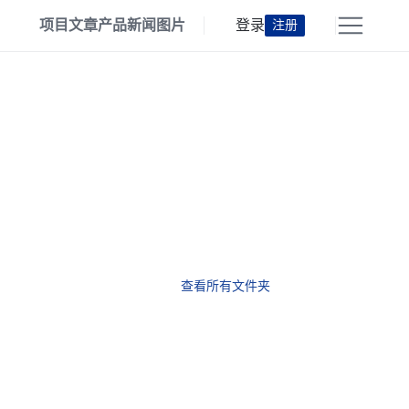
项目
文章
产品
新闻
图片
登录
注册
查看所有文件夹