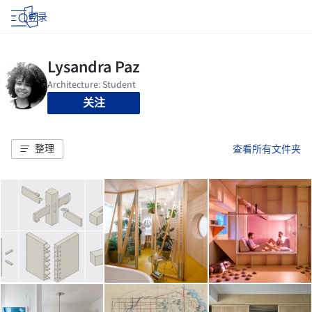
登录
关注
整理
查看所有文件夹