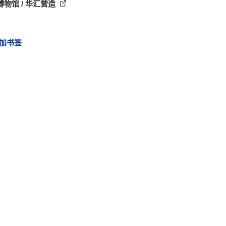
博物馆 / 华汇营造
加书签