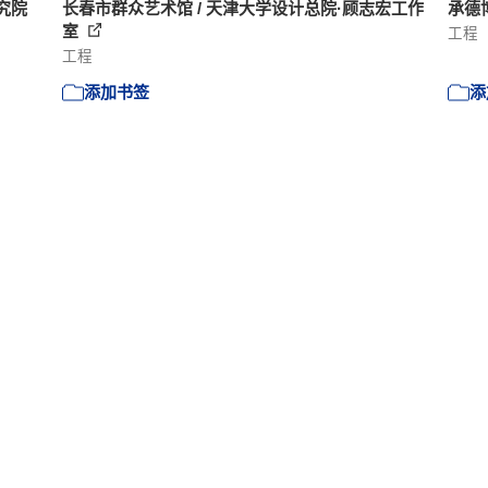
究院
长春市群众艺术馆 / 天津大学设计总院·顾志宏工作
承德
室
工程
工程
添加书签
添