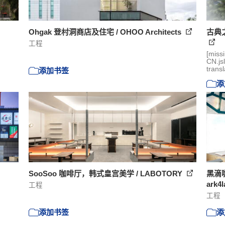
Ohgak 登村洞商店及住宅 / OHOO Architects
古典
工程
[miss
CN.js
transl
添加书签
添
SooSoo 咖啡厅，韩式皇宫美学 / LABOTORY
黑滴
ark4l
工程
工程
添加书签
添