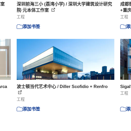
作室
深圳前海三小 (荔湾小学) / 深圳大学建筑设计研究
成都
院·元本体工作室
+重
工程
工程
添加书签
添
rca
波士顿当代艺术中心 / Diller Scofidio + Renfro
Siga
工程
工程
添加书签
添