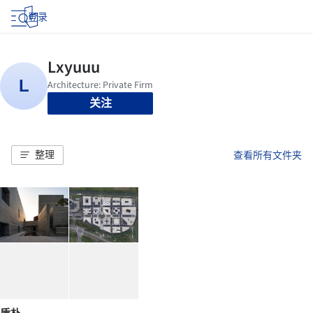
登录
关注
整理
查看所有文件夹