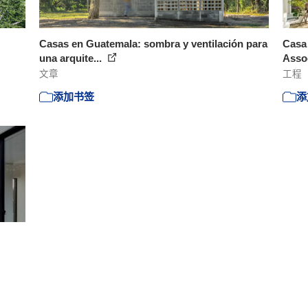
Casas en Guatemala: sombra y ventilación para
Casa 
una arquite...
Asso
文章
工程
添加书签
添