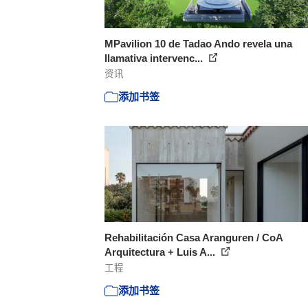
MPavilion 10 de Tadao Ando revela una
llamativa intervenc...
资讯
添加书签
Rehabilitación Casa Aranguren / CoA
Arquitectura + Luis A...
工程
添加书签