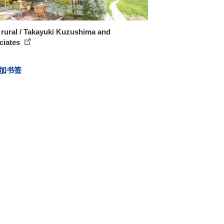
rural / Takayuki Kuzushima and
ciates
加书签