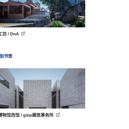
坊 / DnA
加书签
博物馆西馆 / gmp建筑事务所