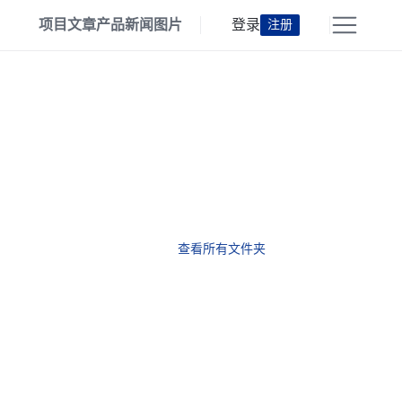
项目
文章
产品
新闻
图片
登录
注册
查看所有文件夹