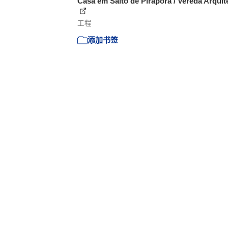
Casa em Salto de Pirapora / Vereda Arquit
工程
添加书签