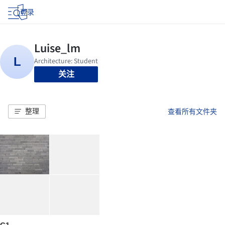
登录
关注
整理
查看所有文件夹