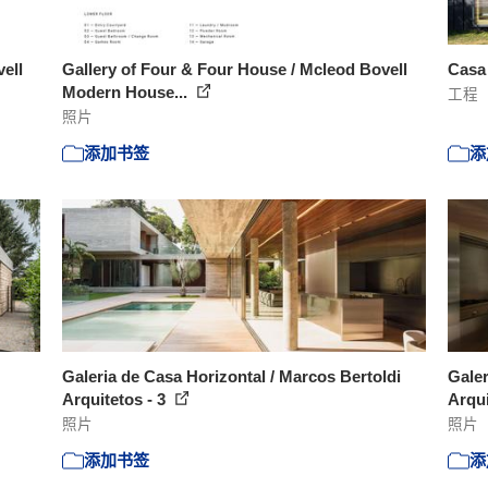
ell
Gallery of Four & Four House / Mcleod Bovell
Casa 
Modern House...
工程
照片
添加书签
添
Galeria de Casa Horizontal / Marcos Bertoldi
Galer
Arquitetos - 3
Arqui
照片
照片
添加书签
添