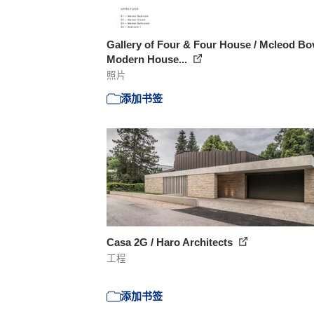
Gallery of Four & Four House / Mcleod Bov
Modern House...
照片
添加书签
Casa 2G / Haro Architects
工程
添加书签