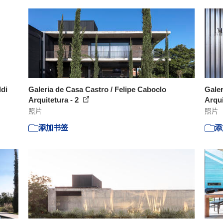
ldi
Galeria de Casa Castro / Felipe Caboclo
Galer
Arquitetura - 2
Arqui
照片
照片
添加书签
添