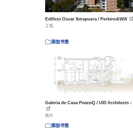
Edifício Oscar Ibirapuera / Perkins&Will
工程
添加书签
Galeria de Casa PeacoQ / UID Architects -
照片
添加书签