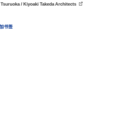
Tsuruoka / Kiyoaki Takeda Architects
加书签