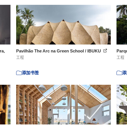
ra,
Pavilhão The Arc na Green School / IBUKU
Parq
工程
工程
添加书签
添