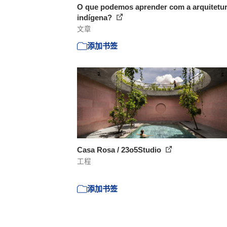
O que podemos aprender com a arquitetu
indígena?
文章
添加书签
Casa Rosa / 23o5Studio
工程
添加书签