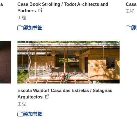
ra
Casa Book Strolling / Todot Architects and
Casa 
Partners
工程
工程
添加书签
添
Escola Waldorf Casa das Estrelas / Salagnac
Arquitectos
工程
添加书签