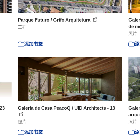
Parque Futuro / Grifo Arquitetura
Galer
de me
工程
照片
添加书签
添
 23
Galeria de Casa PeacoQ / UID Architects - 13
Galer
arqui
照片
照片
添加书签
添