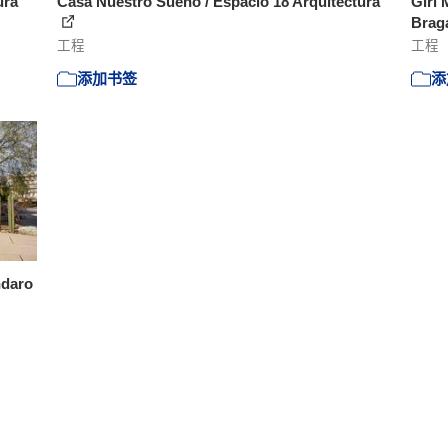
ura
Casa Nuestro Sueño / Espacio 18 Arquitectura
Girl
Brag
工程
工程
添加书签
添
ndaro