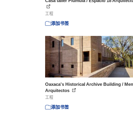
Casa taller Plúmula / Espacio 18 Arquitect
工程
添加书签
Oaxaca's Historical Archive Building / Me
Arquitectos
工程
添加书签