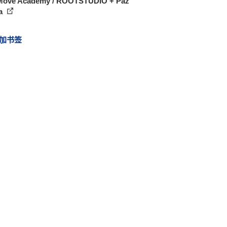
 Move Academy / ROOTSTUDIO + Paz
a
加书签