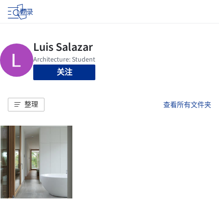
登录
关注
整理
查看所有文件夹