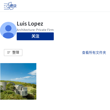
登录
关注
整理
查看所有文件夹