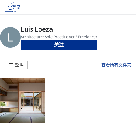
登录
关注
整理
查看所有文件夹