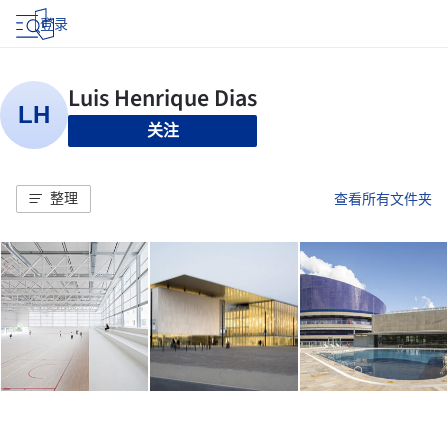
登录
关注
整理
查看所有文件夹