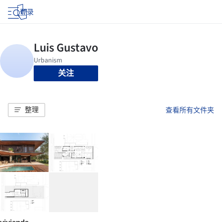
登录
关注
整理
查看所有文件夹