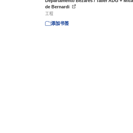
Departamento Bezares / Taller ADG + Mica
de Bernardi
工程
添加书签