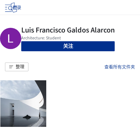
登录
关注
整理
查看所有文件夹