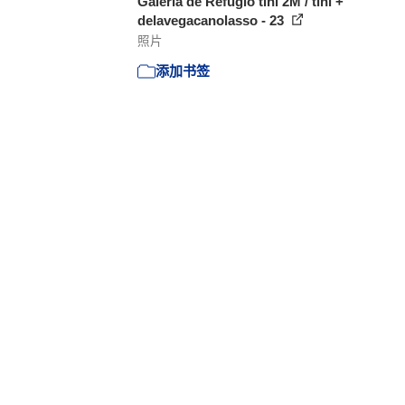
Galería de Refugio tini 2M / tini +
delavegacanolasso - 23
照片
添加书签