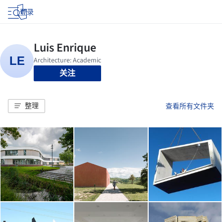
登录
关注
整理
查看所有文件夹