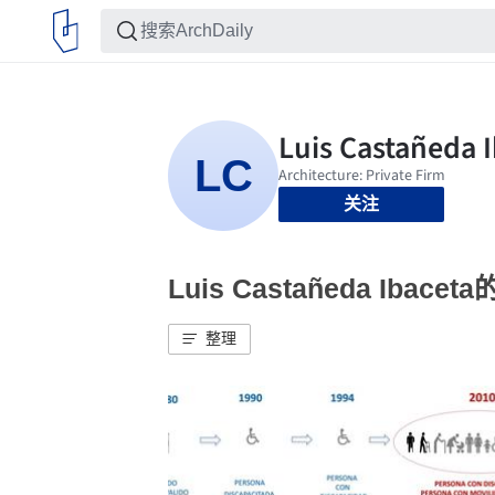
关注
Luis Castañeda Ibac
整理