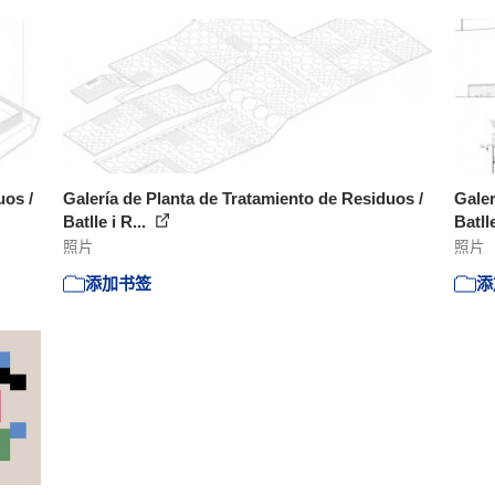
uos /
Galería de Planta de Tratamiento de Residuos /
Galer
Batlle i R...
Batlle
照片
照片
添加书签
添