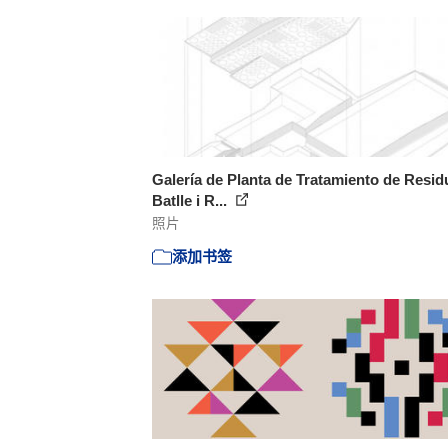
Galería de Planta de Tratamiento de Resid
Batlle i R...
照片
添加书签