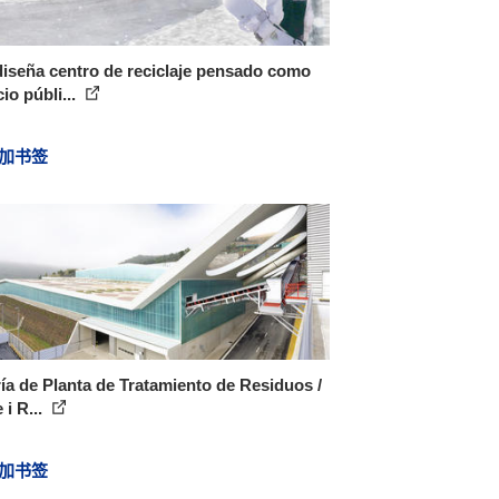
iseña centro de reciclaje pensado como
io públi...
加书签
ía de Planta de Tratamiento de Residuos /
 i R...
加书签