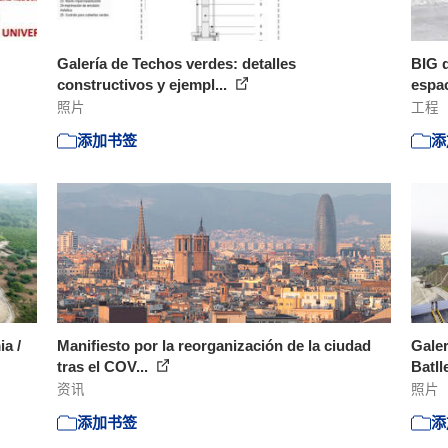
Galería de Techos verdes: detalles
BIG d
constructivos y ejempl...
espac
照片
工程
添加书签
添
ia /
Manifiesto por la reorganización de la ciudad
Galer
tras el COV...
Batlle
资讯
照片
添加书签
添