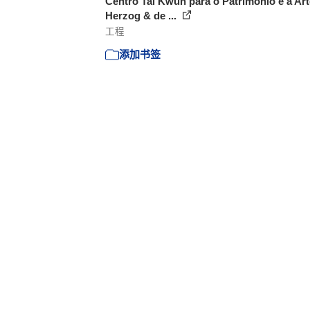
Centro Tai Kwun para o Patrimônio e a Art
Herzog & de ...
工程
添加书签