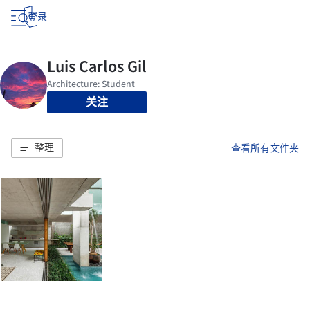
登录
关注
整理
查看所有文件夹