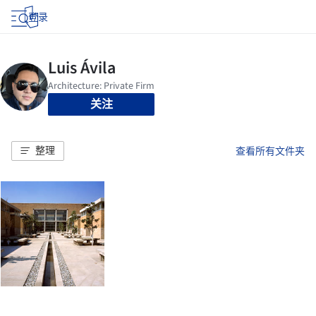
登录
关注
整理
查看所有文件夹