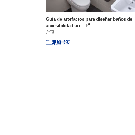
Guía de artefactos para diseñar baños de
accesibilidad un...
杂项
添加书签