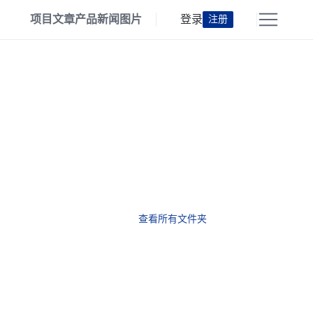
项目
文章
产品
新闻
图片
登录
注册
查看所有文件夹