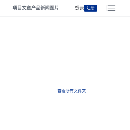
项目
文章
产品
新闻
图片
登录
注册
查看所有文件夹