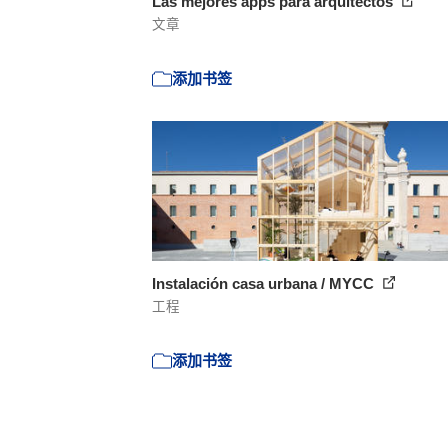
Las mejores apps para arquitectos
文章
添加书签
Instalación casa urbana / MYCC
工程
添加书签