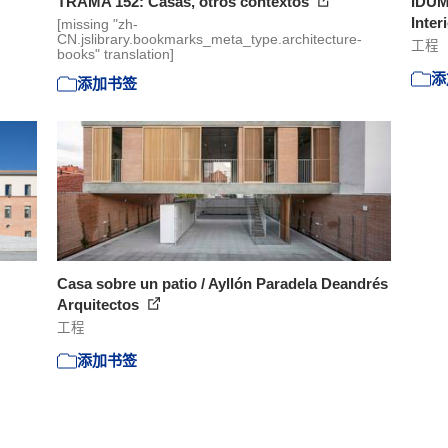
TRAMA 152: Casas, otros contextos
IDUMI
Inter
[missing "zh-
CN.jslibrary.bookmarks_meta_type.architecture-
工程
books" translation]
添
添加书签
Casa sobre un patio / Ayllón Paradela Deandrés
Arquitectos
工程
添加书签