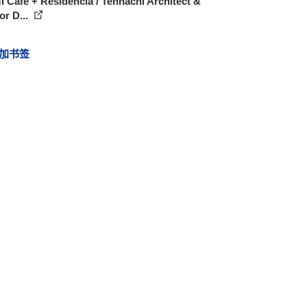
 Café + Residencia / Tenhachi Architect &
ior D...
加书签