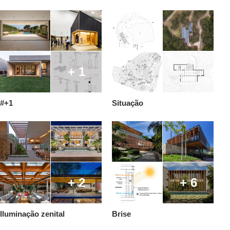
+ 1
#+1
Situação
+ 2
+ 6
Iluminação zenital
Brise