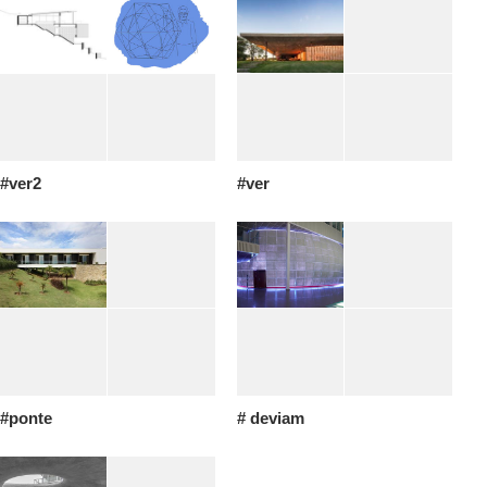
#ver2
#ver
#ponte
# deviam