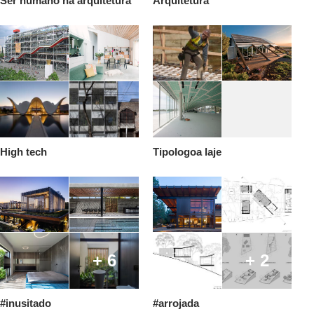
Ser humano na arquitetura
Arquitetura
High tech
Tipologoa laje
+ 6
+ 2
#inusitado
#arrojada