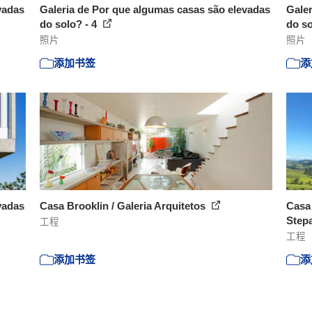
vadas
Galeria de Por que algumas casas são elevadas
Galer
do solo? - 4
do so
照片
照片
添加书签
添
vadas
Casa Brooklin / Galeria Arquitetos
Casa 
Stepa
工程
工程
添加书签
添