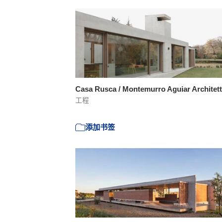
Casa Rusca / Montemurro Aguiar Architet
工程
添加书签