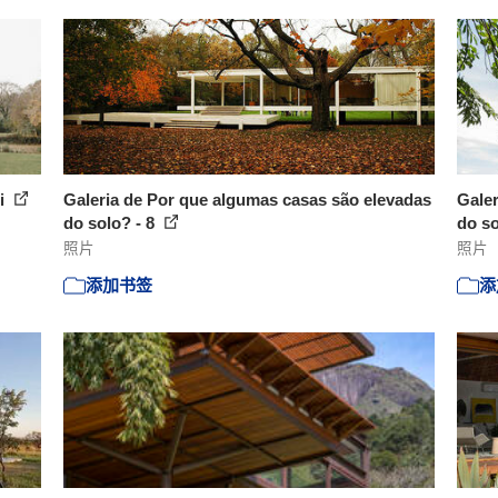
ti
Galeria de Por que algumas casas são elevadas
Galer
do solo? - 8
do so
照片
照片
添加书签
添