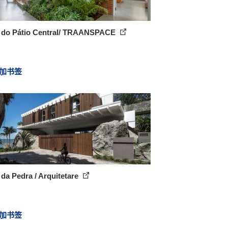
 do Pátio Central/ TRAANSPACE
加书签
da Pedra / Arquitetare
加书签