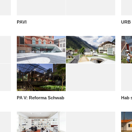
PAVI
URB 
PA V: Reforma Schwab
Hab s