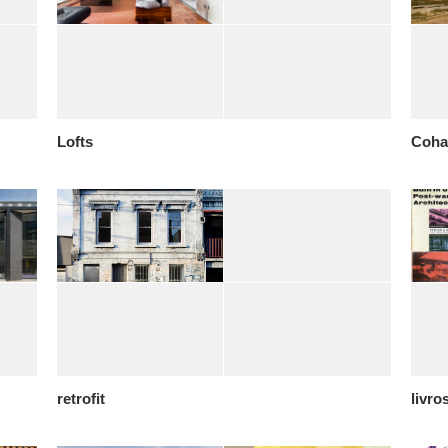
Lofts
Coha
retrofit
livro