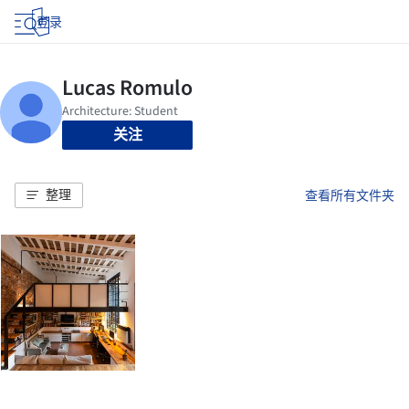
登录
关注
整理
查看所有文件夹