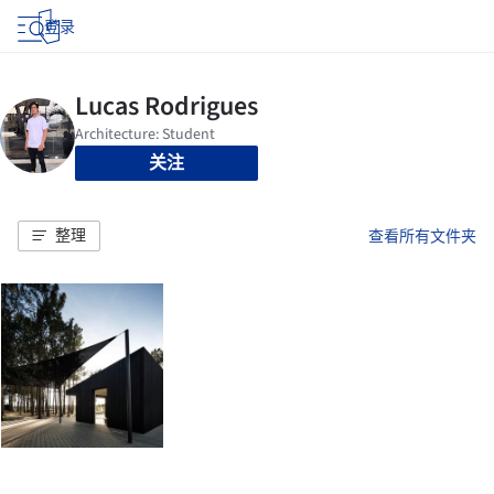
登录
关注
整理
查看所有文件夹