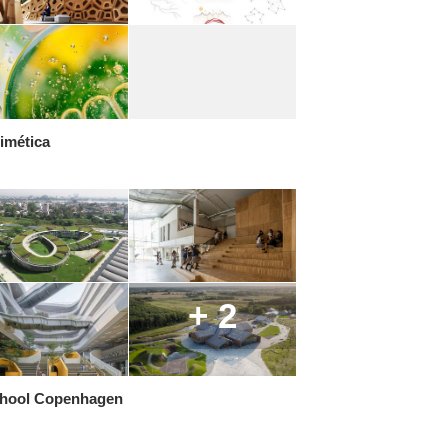
imética
+ 2
hool Copenhagen