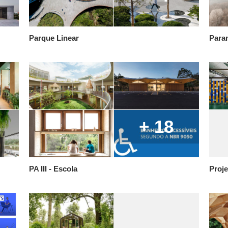
Parque Linear
Para
+ 18
PA III - Escola
Proje