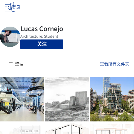
登录
关注
整理
查看所有文件夹