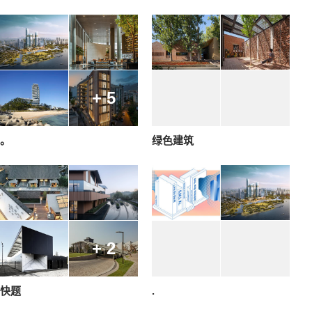
+ 5
。
绿色建筑
+ 2
快题
.