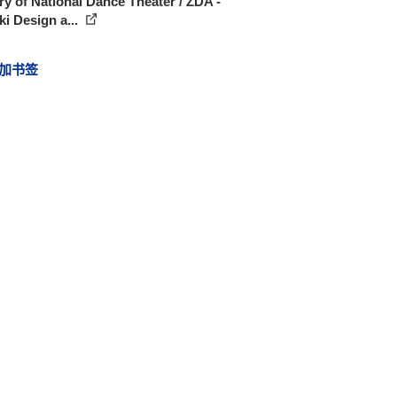
ry of National Dance Theater / ZDA -
i Design a...
加书签