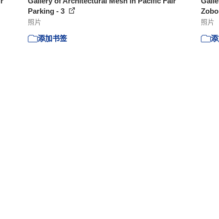
ir
Gallery of Architectural Mesh in Pacific Fair
Galle
Parking - 3
Zobok
照片
照片
添加书签
添