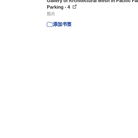
Gallery of Architectural Mesh in Pacific Fa
Parking - 4
照片
添加书签