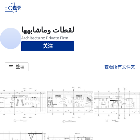
登录
关注
整理
查看所有文件夹