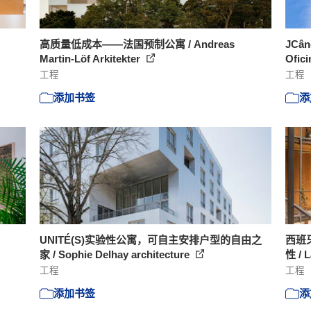
高质量低成本——法国预制公寓 / Andreas
JCâ
Martin-Löf Arkitekter
Ofici
工程
工程
添加书签
添
UNITÉ(S)实验性公寓，可自主安排户型的自由之
西班
家 / Sophie Delhay architecture
性 / 
工程
工程
添加书签
添