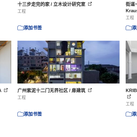
十三步走完的家 / 立木设计研究室
街道一隅
Krau
工程
工程
添加书签
添
A
广州紫泥十二门无界社区 / 扉建筑
KRI
工程
工程
添加书签
添