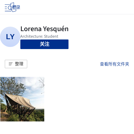
登录
关注
整理
查看所有文件夹