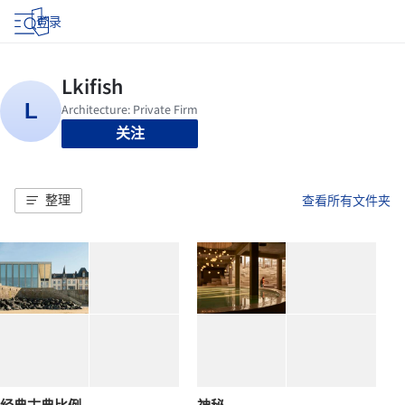
登录
关注
整理
查看所有文件夹