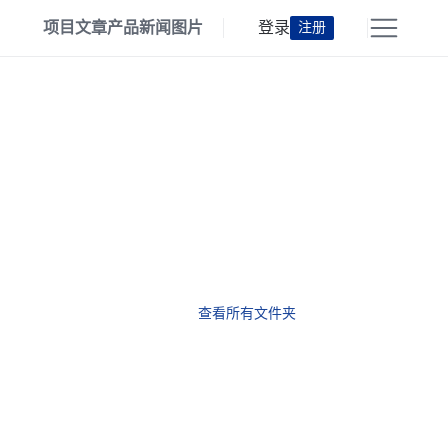
项目
文章
产品
新闻
图片
登录
注册
查看所有文件夹